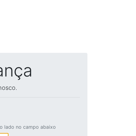
ança
nosco.
ao lado no campo abaixo