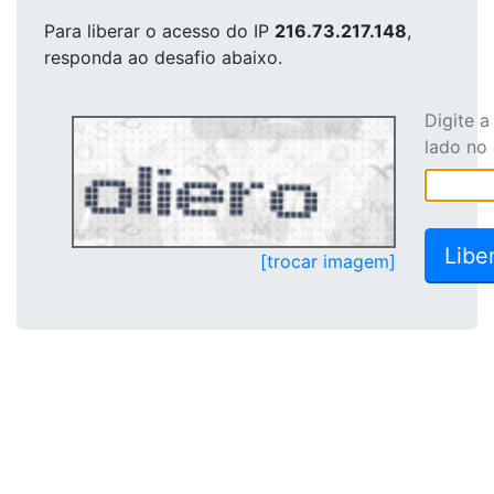
Para liberar o acesso
do IP
216.73.217.148
,
responda ao desafio abaixo.
Digite 
lado no
[trocar imagem]