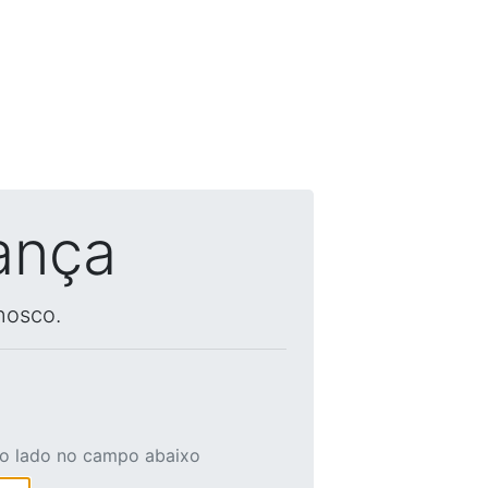
ança
nosco.
ao lado no campo abaixo